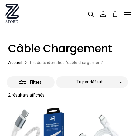
Skip
Men
search
account
Close
to
Close
Filters
main
Menu
content
Câble Chargement
Accueil
Produits identifiés “câble chargement”
Tri par défaut
Filters
2 résultats affichés