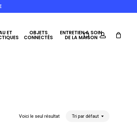
E
AU ET
OBJETS
ENTRETIEN & SOIN
search
account
CTIQUES
CONNECTÉS
DE LA MAISON
Voici le seul résultat
Tri par défaut