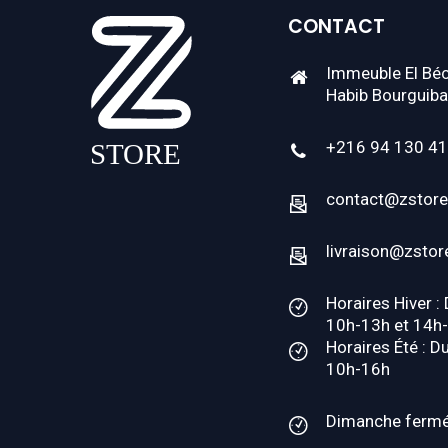
CONTACT
Immeuble El Béc
Habib Bourguiba
+216 94 130 4
contact@zstore
livraison@zstor
Horaires Hiver :
10h-13h et 14h
Horaires Été : D
10h-16h
Dimanche ferm