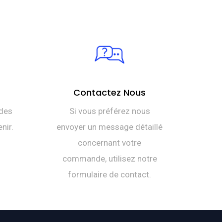
Contactez Nous
des
Si vous préférez nous
nir.
envoyer un message détaillé
concernant votre
commande, utilisez notre
formulaire de contact.