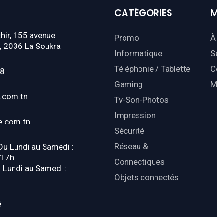
CATÉGORIES
M
hir, 155 avenue
Promo
À
, 2036 La Soukra
Informatique
S
Téléphonie / Tablette
C
18
Gaming
M
.com.tn
Tv-Son-Photos
Impression
e.com.tn
Sécurité
Réseau &
 Du Lundi au Samedi :
-17h
Connectiques
u Lundi au Samedi :
Objets connectés
é