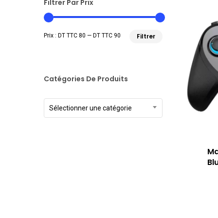
Filtrer Par Prix
Prix
Prix
Prix :
DT TTC 80
—
DT TTC 90
Filtrer
min
max
Catégories De Produits
Sélectionner une catégorie
Ma
Bl