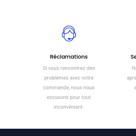
Réclamations
S
Si vous rencontrez des
N
problèmes avec votre
aprè
commande, nous nous
excusons pour tout
inconvénient.