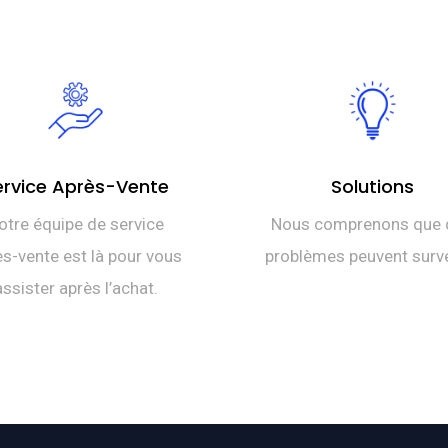
ervice Après-Vente
Solutions
otre équipe de service
Nous comprenons que 
s-vente est là pour vous
problèmes peuvent surve
assister après l’achat.