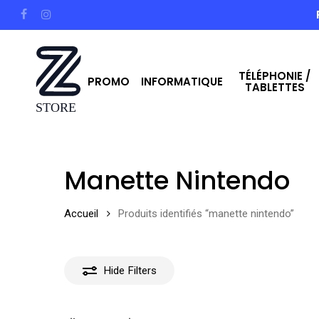
Skip
facebook
instagram
to
main
TÉLÉPHONIE /
content
PROMO
INFORMATIQUE
TABLETTES
Hit enter to search or ESC to close
Manette Nintendo
Accueil
Produits identifiés “manette nintendo”
Hide
Filters