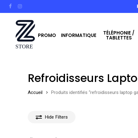
Skip
facebook
instagram
to
main
TÉLÉPHONIE /
content
PROMO
INFORMATIQUE
TABLETTES
Hit enter to search or ESC to close
Refroidisseurs Lap
Accueil
Produits identifiés “refroidisseurs laptop 
Hide
Filters