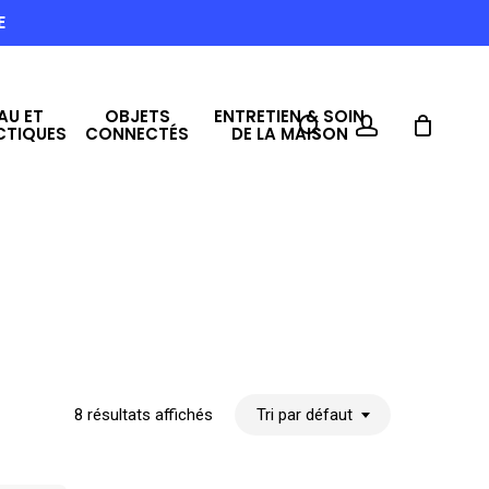
E
AU ET
OBJETS
ENTRETIEN & SOIN
search
account
CTIQUES
CONNECTÉS
DE LA MAISON
8 résultats affichés
Tri par défaut