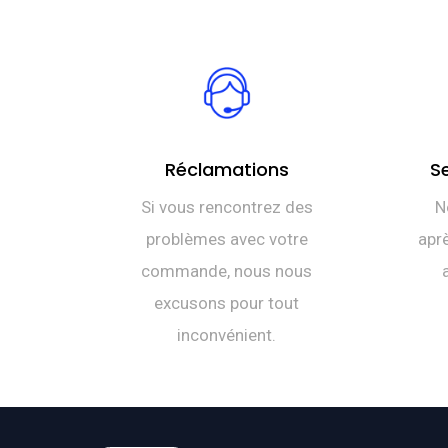
Réclamations
S
Si vous rencontrez des
N
problèmes avec votre
aprè
commande, nous nous
excusons pour tout
inconvénient.