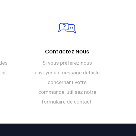
Contactez Nous
des
Si vous préférez nous
nir.
envoyer un message détaillé
concernant votre
commande, utilisez notre
formulaire de contact.