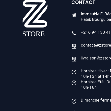
CONTACT
Immeuble El Béc
Habib Bourguiba
+216 94 130 4
contact@zstore
livraison@zstor
Horaires Hiver :
10h-13h et 14h
Horaires Été : D
10h-16h
Dimanche ferm