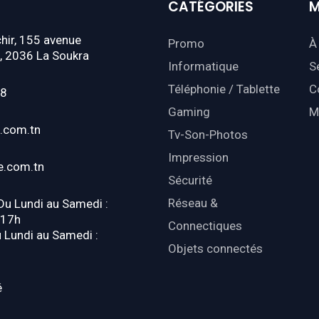
CATÉGORIES
M
hir, 155 avenue
Promo
À
, 2036 La Soukra
Informatique
S
Téléphonie / Tablette
C
18
Gaming
M
.com.tn
Tv-Son-Photos
Impression
e.com.tn
Sécurité
Réseau &
 Du Lundi au Samedi :
-17h
Connectiques
u Lundi au Samedi :
Objets connectés
é