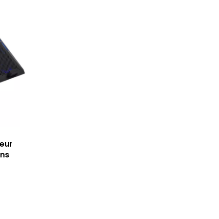
seur
ans