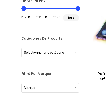
Filtrer Par Prix
Prix
Prix
Prix :
DT TTC 80
—
DT TTC 170
Filtrer
min
max
Catégories De Produits
Sélectionner une catégorie
Refr
Filtré Par Marque
Of
Marque