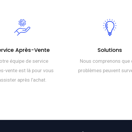
ervice Après-Vente
Solutions
otre équipe de service
Nous comprenons que 
s-vente est là pour vous
problèmes peuvent surve
assister après l’achat.