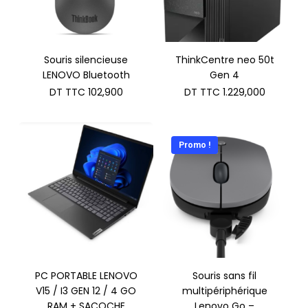
Souris silencieuse
ThinkCentre neo 50t
LENOVO Bluetooth
Gen 4
DT TTC
102,900
DT TTC
1.229,000
Promo !
PC PORTABLE LENOVO
Souris sans fil
V15 / I3 GEN 12 / 4 GO
multipériphérique
RAM + SACOCHE
Lenovo Go –