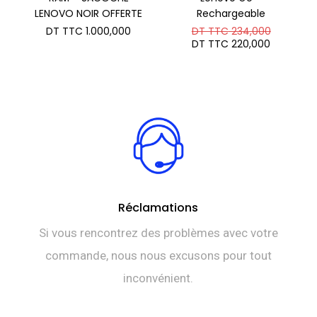
LENOVO NOIR OFFERTE
Rechargeable
Le
DT TTC
1.000,000
DT TTC
234,000
prix
Le
DT TTC
220,000
initial
prix
était :
actuel
DT
est :
TTC 234
DT
TTC 220
Réclamations
Si vous rencontrez des problèmes avec votre
commande, nous nous excusons pour tout
inconvénient.