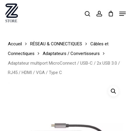
Skip
Men
search
account
to
Close
main
Menu
content
Accueil
RÉSEAU & CONNECTIQUES
Câbles et
Connectiques
Adaptateurs / Convertisseurs
Adaptateur multiport MicroConnect / USB-C / 2x USB 3.0 /
RJ45 / HDMI / VGA / Type C