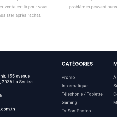
s-vente est là pour vous
problèmes peuvent surve
assister après l’achat.
CATÉGORIES
M
hir, 155 avenue
Promo
À
, 2036 La Soukra
Informatique
S
Téléphonie / Tablette
C
18
Gaming
M
.com.tn
Tv-Son-Photos