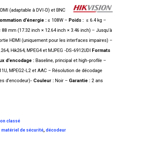
HDMI (adaptable à DVI-D) et BNC
ommation d’énergie :
≤ 108W –
Poids :
≤ 6.4 kg –
8 mm (17.32 inch × 12.64 inch × 3.46 inch) – Jusqu’à
rtie HDMI (uniquement pour les interfaces impaires) –
.264, Hik264, MPEG4 et MJPEG -DS-6912UDI
Formats
ux d’encodage :
Baseline, principal et high-profile –
11U, MPEG2-L2 et AAC – Résolution de décodage
es d’encodeur)-
Couleur :
Noir –
Garantie :
2 ans
on classé
,
matériel de sécurité
,
décodeur