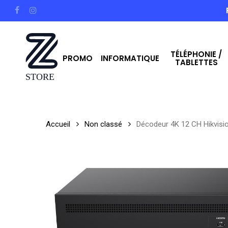
Skip
facebook
instagram
to
main
TÉLÉPHONIE /
content
PROMO
INFORMATIQUE
TABLETTES
Hit enter to search or ESC to close
Accueil
Non classé
Décodeur 4K 12 CH Hikvisi