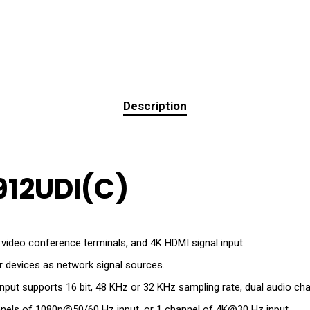
Description
912UDI(C)
video conference terminals, and 4K HDMI signal input.
 devices as network signal sources.
put supports 16 bit, 48 KHz or 32 KHz sampling rate, dual audio cha
annels of 1080p@50/60 Hz input, or 1 channel of 4K@30 Hz input.