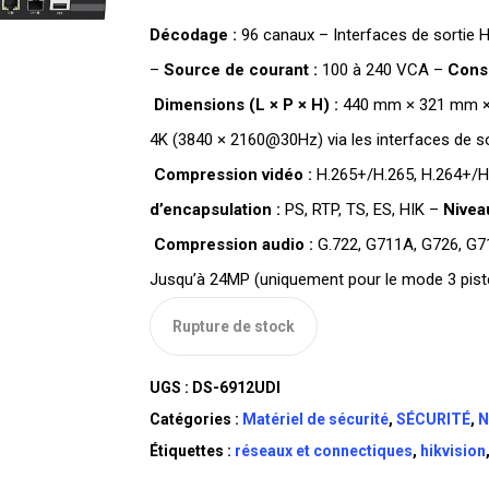
Décodage :
96 canaux – Interfaces de sortie 
–
Source de courant :
100 à 240 VCA –
Cons
Dimensions (L × P × H) :
440 mm × 321 mm × 8
4K (3840 × 2160@30Hz) via les interfaces de so
Compression vidéo :
H.265+/H.265, H.264+/H
d’encapsulation :
PS, RTP, TS, ES, HIK –
Nivea
Compression audio :
G.722, G711A, G726, G7
Jusqu’à 24MP (uniquement pour le mode 3 pist
Rupture de stock
UGS :
DS-6912UDI
Catégories :
Matériel de sécurité
,
SÉCURITÉ
,
N
Étiquettes :
réseaux et connectiques
,
hikvision