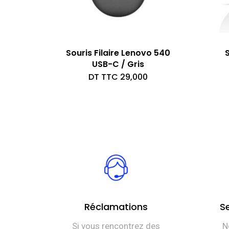
Souris Filaire Lenovo 540
S
USB-C / Gris
DT TTC
29,000
Réclamations
S
Si vous rencontrez des
N