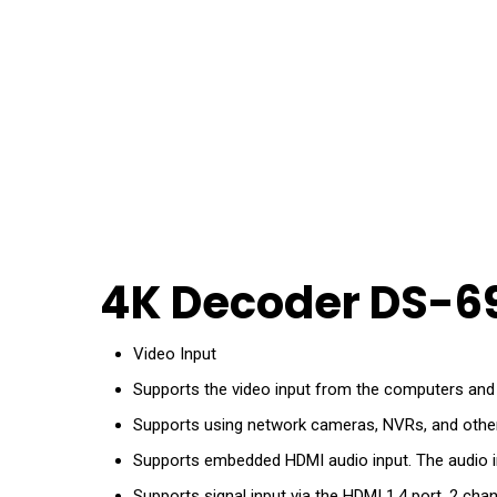
4K Decoder DS-6
Video Input
Supports the video input from the computers and 
Supports using network cameras, NVRs, and other
Supports embedded HDMI audio input. The audio in
Supports signal input via the HDMI 1.4 port, 2 ch