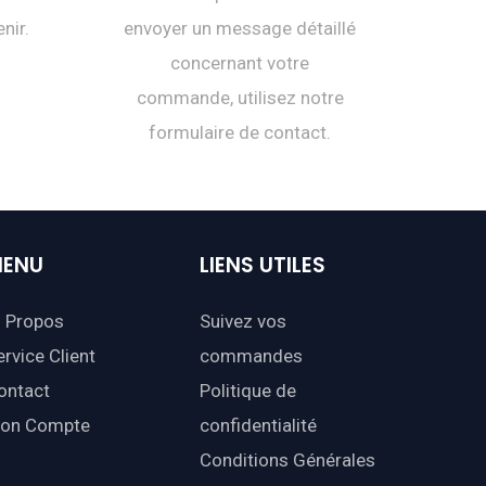
nir.
envoyer un message détaillé
concernant votre
commande, utilisez notre
formulaire de contact.
ENU
LIENS
UTILES
 Propos
Suivez vos
ervice Client
commandes
ontact
Politique de
on Compte
confidentialité
Conditions Générales