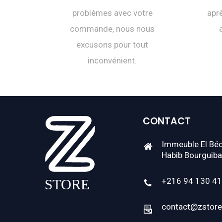
problèmes avec votre
aprè
commande, nous nous
excusons pour tout
inconvénient.
CONTACT
Immeuble El Béc
Habib Bourguiba
+216 94 130 4
contact@zstore