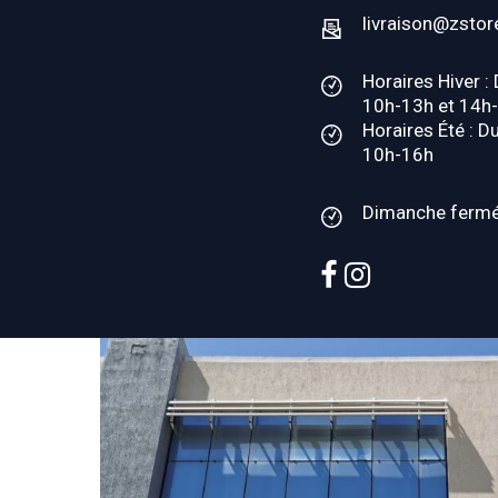
livraison@zstor
Horaires Hiver :
10h-13h et 14h
Horaires Été : D
10h-16h
Dimanche ferm
facebook
instagram