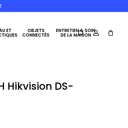
E
AU ET
OBJETS
ENTRETIEN & SOIN
search
account
CTIQUES
CONNECTÉS
DE LA MAISON
H Hikvision DS-