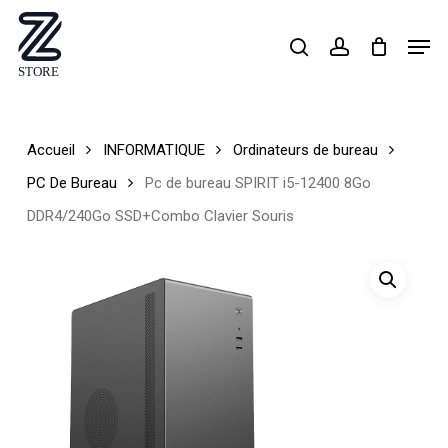
Skip
Men
search
account
to
Close
main
Menu
content
Accueil
INFORMATIQUE
Ordinateurs de bureau
PC De Bureau
Pc de bureau SPIRIT i5-12400 8Go
DDR4/240Go SSD+Combo Clavier Souris