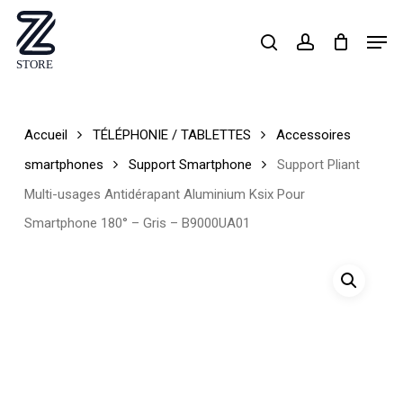
Skip
Men
search
account
to
Close
main
Menu
content
Accueil
TÉLÉPHONIE / TABLETTES
Accessoires
smartphones
Support Smartphone
Support Pliant
Multi-usages Antidérapant Aluminium Ksix Pour
Smartphone 180° – Gris – B9000UA01