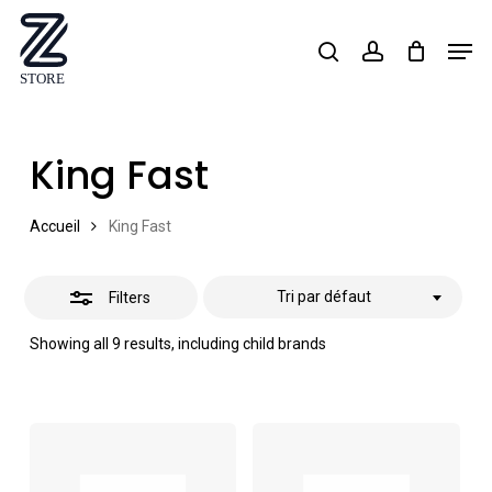
Skip
Men
search
account
Close
to
Close
Filters
main
Menu
content
King Fast
Accueil
King Fast
Tri par défaut
Filters
Showing all 9 results, including child brands