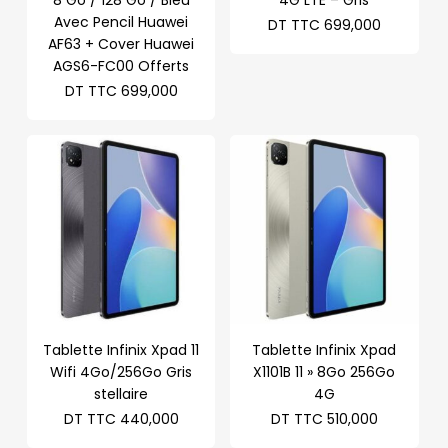
8 Go / 128 Go / Bleu
4G LTE – Gris
Avec Pencil Huawei
DT TTC
699,000
AF63 + Cover Huawei
AGS6-FC00 Offerts
DT TTC
699,000
Tablette Infinix Xpad 11
Tablette Infinix Xpad
Wifi 4Go/256Go Gris
X1101B 11 » 8Go 256Go
stellaire
4G
DT TTC
440,000
DT TTC
510,000