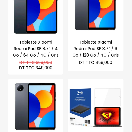
Tablette Xiaomi
Tablette Xiaomi
Redmi Pad SE 8.7″ / 4
Redmi Pad SE 8.7″ / 6
Go / 64 Go / 4G / Gris
Go / 128 Go / 4G / Gris
Le
DT TTC
359,000
DT TTC
459,000
prix
Le
DT TTC
349,000
initial
prix
était :
actuel
DT
est :
TTC 359,000.
DT
TTC 349,000.