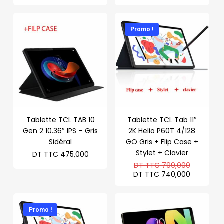
initial
initial
prix
prix
était :
était :
actuel
actuel
DT
DT
est :
est :
TTC 5.359,000.
TTC 699
DT
DT
Promo !
TTC 5.199,000.
TTC 640
Tablette TCL TAB 10
Tablette TCL Tab 11″
Gen 2 10.36″ IPS – Gris
2K Helio P60T 4/128
Sidéral
GO Gris + Flip Case +
Stylet + Clavier
DT TTC
475,000
Le
DT TTC
799,000
prix
Le
DT TTC
740,000
initial
prix
était :
actuel
DT
est :
TTC 799
DT
Promo !
TTC 740