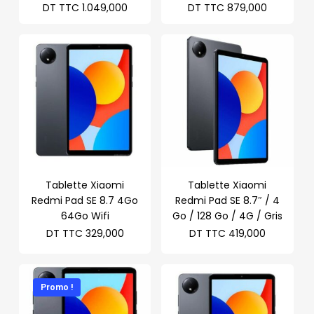
prix
prix
Le
Le
DT TTC
1.049,000
DT TTC
879,000
initial
initial
prix
prix
était :
était :
actuel
actuel
DT
DT
est :
est :
TTC 1.089,000.
TTC 959
DT
DT
TTC 1.049,000.
TTC 879
Tablette Xiaomi
Tablette Xiaomi
Redmi Pad SE 8.7 4Go
Redmi Pad SE 8.7″ / 4
64Go Wifi
Go / 128 Go / 4G / Gris
DT TTC
329,000
DT TTC
419,000
Promo !