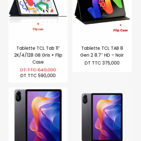
Tablette TCL Tab 11″
Tablette TCL TAB 8
2K/4/128 GB Gris + Flip
Gen 2 8.7″ HD – Noir
Case
DT TTC
375,000
Le
DT TTC
649,000
prix
Le
DT TTC
590,000
initial
prix
était :
actuel
DT
est :
TTC 649,000.
DT
TTC 590,000.