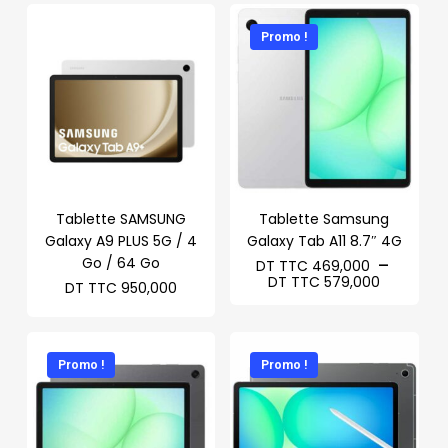
TTC 569,
DT
est :
à
TTC 1.035,000.
DT
DT
Promo !
TTC 1.019,000.
TTC 749,
Tablette SAMSUNG
Tablette Samsung
Galaxy A9 PLUS 5G / 4
Galaxy Tab A11 8.7″ 4G
Go / 64 Go
–
DT TTC
469,000
Plage
DT TTC
579,000
DT TTC
950,000
de
prix :
DT
TTC 469
à
Promo !
Promo !
DT
TTC 579