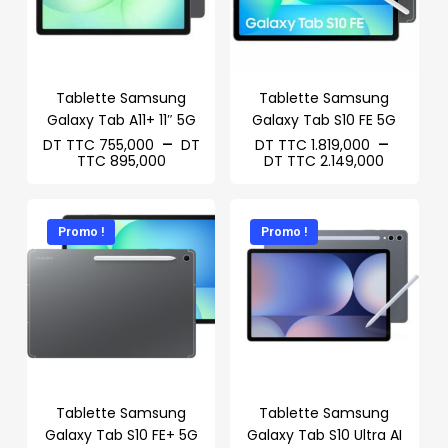
Tablette Samsung
Tablette Samsung
Galaxy Tab A11+ 11″ 5G
Galaxy Tab S10 FE 5G
–
–
DT TTC
755,000
DT
DT TTC
1.819,000
Plage
Plage
TTC
895,000
DT TTC
2.149,000
de
de
prix :
prix :
DT
DT
TTC 755,000
TTC 1.8
Promo !
Promo !
à
à
DT
DT
TTC 895,000
TTC 2.1
Tablette Samsung
Tablette Samsung
Galaxy Tab S10 FE+ 5G
Galaxy Tab S10 Ultra AI