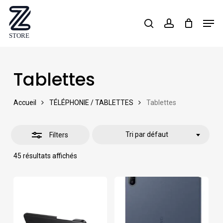
Skip
Men
search
account
Close
to
Close
Filters
main
Menu
content
Tablettes
Accueil
TÉLÉPHONIE / TABLETTES
Tablettes
Tri par défaut
Filters
45 résultats affichés