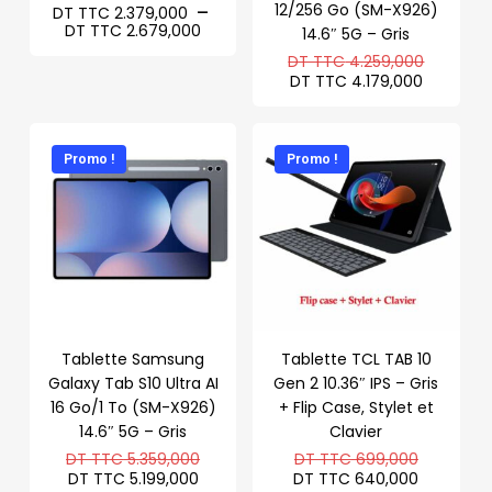
12/256 Go (SM-X926)
–
DT TTC
2.379,000
Plage
DT TTC
2.679,000
14.6″ 5G – Gris
de
Le
DT TTC
4.259,000
prix :
prix
Le
DT
DT TTC
4.179,000
initial
prix
TTC 2.379,000
était :
actuel
à
DT
est :
DT
TTC 4.2
DT
TTC 2.679,000
Promo !
Promo !
TTC 4.1
Tablette Samsung
Tablette TCL TAB 10
Galaxy Tab S10 Ultra AI
Gen 2 10.36″ IPS – Gris
16 Go/1 To (SM-X926)
+ Flip Case, Stylet et
14.6″ 5G – Gris
Clavier
Le
Le
DT TTC
5.359,000
DT TTC
699,000
prix
prix
Le
Le
DT TTC
5.199,000
DT TTC
640,000