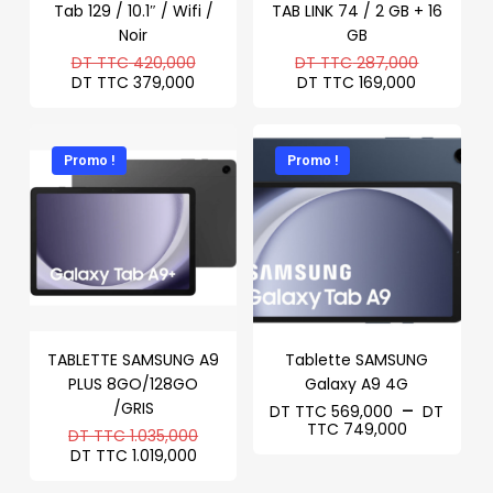
Tab 129 / 10.1″ / Wifi /
TAB LINK 74 / 2 GB + 16
Noir
GB
Le
Le
DT TTC
420,000
DT TTC
287,000
prix
prix
Le
Le
DT TTC
379,000
DT TTC
169,000
initial
initial
prix
prix
était :
était :
actuel
actuel
DT
DT
est :
est :
TTC 420,000.
TTC 287
DT
DT
Promo !
Promo !
TTC 379,000.
TTC 169,
TABLETTE SAMSUNG A9
Tablette SAMSUNG
PLUS 8GO/128GO
Galaxy A9 4G
/GRIS
–
DT TTC
569,000
DT
Plage
TTC
749,000
Le
DT TTC
1.035,000
de
prix
Le
DT TTC
1.019,000
prix :
initial
prix
DT
était :
actuel