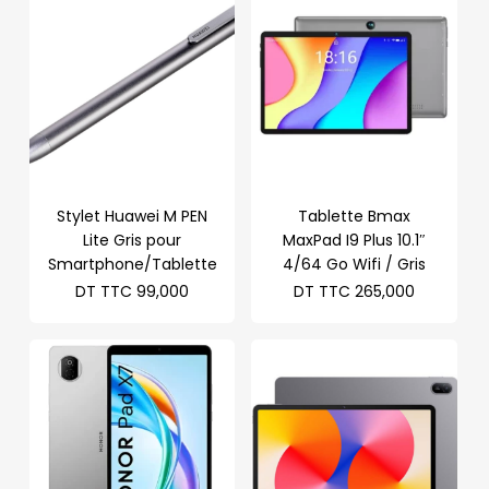
TTC 319,
TTC 600,000.
DT
TTC 490,000.
Stylet Huawei M PEN
Tablette Bmax
Lite Gris pour
MaxPad I9 Plus 10.1″
Smartphone/Tablette
4/64 Go Wifi / Gris
DT TTC
99,000
DT TTC
265,000