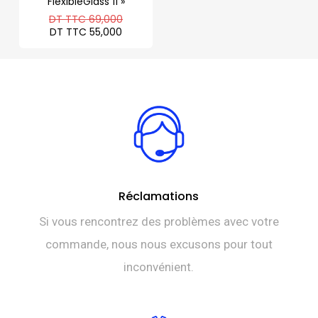
FlexibleGlass 11 »
Le
DT TTC
69,000
prix
Le
DT TTC
55,000
initial
prix
était :
actuel
DT
est :
TTC 69,000.
DT
TTC 55,000.
Réclamations
Si vous rencontrez des problèmes avec votre
commande, nous nous excusons pour tout
inconvénient.