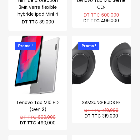
Film de protection
Lenovo Tab M10 3ème
3MK Verre flexible
GEN
hybride Ipad Mini 4
Le
DT TTC
600,000
prix
Le
DT TTC
499,000
DT TTC
39,000
initial
prix
était :
actuel
DT
est :
TTC 600
DT
TTC 499
Promo !
Promo !
Lenovo Tab M10 HD
SAMSUNG BUDS FE
(Gen 2)
Le
DT TTC
410,000
prix
Le
DT TTC
319,000
Le
DT TTC
600,000
initial
prix
prix
Le
DT TTC
490,000
était :
actuel
initial
prix
DT
est :
était :
actuel
TTC 410,
DT
DT
est :