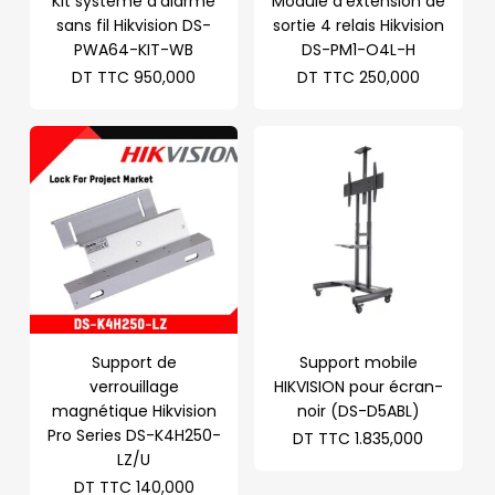
Kit système d’alarme
Module d’extension de
sans fil Hikvision DS-
sortie 4 relais Hikvision
PWA64-KIT-WB
DS-PM1-O4L-H
DT TTC
950,000
DT TTC
250,000
Support de
Support mobile
verrouillage
HIKVISION pour écran-
magnétique Hikvision
noir (DS-D5ABL)
Pro Series DS-K4H250-
DT TTC
1.835,000
LZ/U
DT TTC
140,000