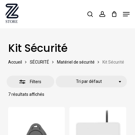
Skip
Men
search
account
Close
to
Close
Filters
main
Menu
content
Kit Sécurité
Accueil
SÉCURITÉ
Matériel de sécurité
Kit Sécurité
Tri par défaut
Filters
7 résultats affichés