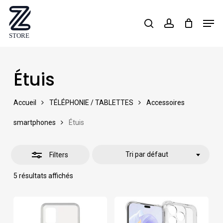
Skip
Men
search
account
Close
to
Close
Filters
main
Menu
content
Étuis
Accueil
TÉLÉPHONIE / TABLETTES
Accessoires
smartphones
Étuis
Tri par défaut
Filters
5 résultats affichés