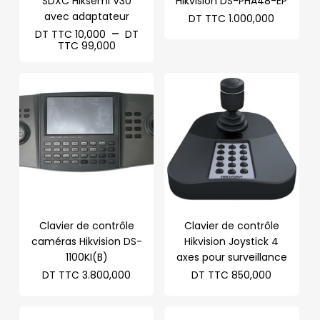
SDXC Hiksemi V30
Hikvision DS-PHA48-EP
avec adaptateur
DT TTC
1.000,000
–
DT TTC
10,000
DT
Plage
TTC
99,000
de
prix :
DT
TTC 10,000
à
DT
TTC 99,000
Clavier de contrôle
Clavier de contrôle
caméras Hikvision DS-
Hikvision Joystick 4
1100KI(B)
axes pour surveillance
DT TTC
3.800,000
DT TTC
850,000