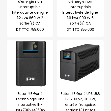
d’énergie non
d’énergie non
interruptible
interruptible
Interactivité de ligne
Interactivité de ligne
1,2 kVA 660 W 2
1,6 kVA 900 W 6
sortie(s) CA
sortie(s) CA
DT TTC
758,000
DT TTC
855,000
Eaton 5E Gen2
Eaton 5E Gen2 UPS USB
Technologie Line
FR, 700 VA, 360 W,
Interactive IN-
entrée: française,
LINE/700VA/360W
sorties: (3) prises