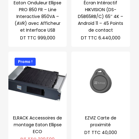
Eaton Onduleur Ellipse
Écran Intéractif
PRO 850 FR – Line
HIKVISION (DS-
Interactive 850VA –
D5B65RB/C) 65’’ 4K –
(AVR) avec Afficheur
Android 11 – 45 Points
et Interface USB
de contact
DT TTC
999,000
DT TTC
6.440,000
Promo !
ELRACK Accessoires de
EZVIZ Carte de
montage Eaton Ellipse
proximité
ECO
DT TTC
40,000
Le