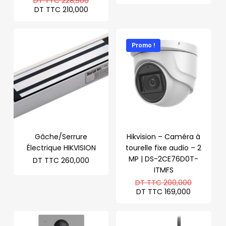
DT TTC
228,500
prix
Le
DT TTC
210,000
initial
prix
était :
actuel
DT
est :
TTC 228,500.
DT
Promo !
TTC 210,000.
Gâche/Serrure
Hikvision – Caméra à
Électrique HIKVISION
tourelle fixe audio – 2
MP | DS-2CE76D0T-
DT TTC
260,000
ITMFS
Le
DT TTC
200,000
prix
Le
DT TTC
169,000
initial
prix
était :
actuel
DT
est :
TTC 200
DT