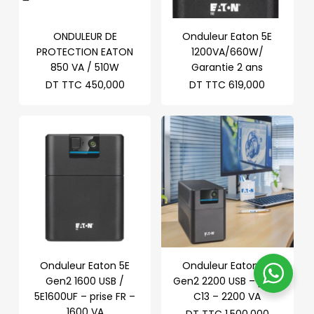
ONDULEUR DE
Onduleur Eaton 5E
PROTECTION EATON
1200VA/660W/
850 VA / 510W
Garantie 2 ans
DT TTC
450,000
DT TTC
619,000
Onduleur Eaton 5E
Onduleur Eaton 5E
Gen2 1600 USB /
Gen2 2200 USB – prise
5E1600UF – prise FR –
C13 – 2200 VA
1600 VA