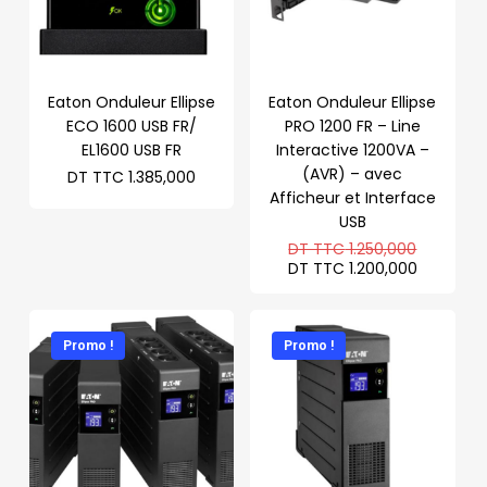
Eaton Onduleur Ellipse
Eaton Onduleur Ellipse
ECO 1600 USB FR/
PRO 1200 FR – Line
EL1600 USB FR
Interactive 1200VA –
(AVR) – avec
DT TTC
1.385,000
Afficheur et Interface
USB
Le
DT TTC
1.250,000
prix
Le
DT TTC
1.200,000
initial
prix
était :
actuel
DT
est :
TTC 1.25
DT
Promo !
Promo !
TTC 1.2