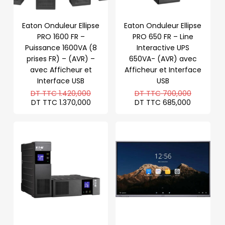
Eaton Onduleur Ellipse
Eaton Onduleur Ellipse
PRO 1600 FR –
PRO 650 FR – Line
Puissance 1600VA (8
Interactive UPS
prises FR) – (AVR) –
650VA- (AVR) avec
avec Afficheur et
Afficheur et Interface
Interface USB
USB
Le
Le
DT TTC
1.420,000
DT TTC
700,000
prix
prix
Le
Le
DT TTC
1.370,000
DT TTC
685,000
initial
initial
prix
prix
était :
était :
actuel
actuel
DT
DT
est :
est :
TTC 1.420,000.
TTC 700
DT
DT
TTC 1.370,000.
TTC 685