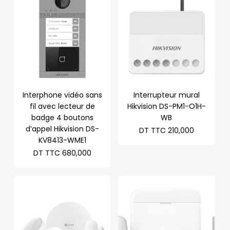
TTC 169,
Interphone vidéo sans
Interrupteur mural
fil avec lecteur de
Hikvision DS-PM1-O1H-
badge 4 boutons
WB
d’appel Hikvision DS-
DT TTC
210,000
KV8413-WME1
DT TTC
680,000