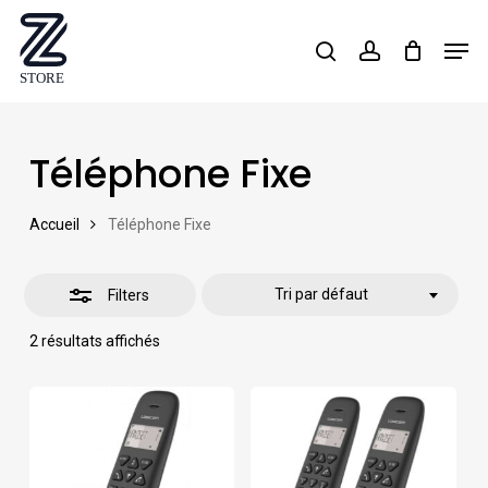
Skip
Men
search
account
Close
to
Close
Filters
main
Menu
content
Téléphone Fixe
Accueil
Téléphone Fixe
Tri par défaut
Filters
2 résultats affichés