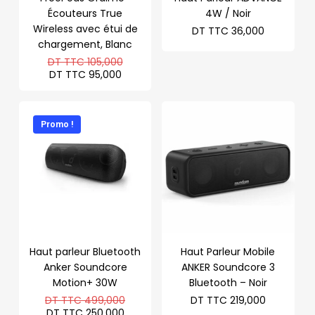
Écouteurs True
4W / Noir
Wireless avec étui de
DT TTC
36,000
chargement, Blanc
Le
DT TTC
105,000
prix
Le
DT TTC
95,000
initial
prix
était :
actuel
DT
est :
TTC 105,000.
DT
Promo !
TTC 95,000.
Haut parleur Bluetooth
Haut Parleur Mobile
Anker Soundcore
ANKER Soundcore 3
Motion+ 30W
Bluetooth – Noir
Le
DT TTC
499,000
DT TTC
219,000
prix
Le
DT TTC
250,000