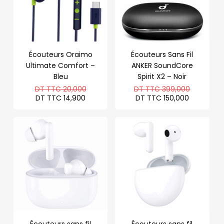
Écouteurs Oraimo
Écouteurs Sans Fil
Ultimate Comfort –
ANKER SoundCore
Bleu
Spirit X2 – Noir
Le
Le
DT TTC
20,000
DT TTC
399,000
prix
prix
Le
Le
DT TTC
14,900
DT TTC
150,000
initial
initial
prix
prix
était :
était :
actuel
actuel
DT
DT
est :
est :
TTC 20,000.
TTC 399
DT
DT
TTC 14,900.
TTC 150,