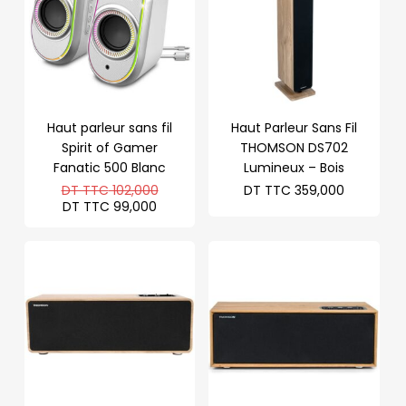
Haut parleur sans fil
Haut Parleur Sans Fil
Spirit of Gamer
THOMSON DS702
Fanatic 500 Blanc
Lumineux – Bois
Le
DT TTC
102,000
DT TTC
359,000
prix
Le
DT TTC
99,000
initial
prix
était :
actuel
DT
est :
TTC 102,000.
DT
TTC 99,000.