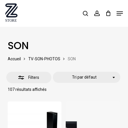
Skip
Men
search
account
Close
to
Close
Filters
main
Menu
content
SON
Accueil
TV-SON-PHOTOS
SON
Tri par défaut
Filters
107 résultats affichés