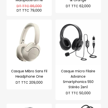
Le
DT TTC
86,000
DT TTC
62,000
prix
Le
DT TTC
79,000
initial
prix
était :
actuel
DT
est :
TTC 86,000.
DT
TTC 79,000.
Casque Mibro Sans Fil
Casque micro Filaire
Headphone One
Advance
Smartphonics 550
DT TTC
209,000
Stéréo 2en1
DT TTC
50,000