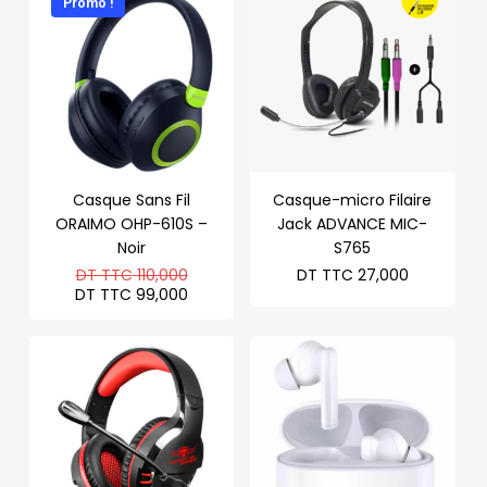
Promo !
Casque Sans Fil
Casque-micro Filaire
ORAIMO OHP-610S –
Jack ADVANCE MIC-
Noir
S765
Le
DT TTC
110,000
DT TTC
27,000
prix
Le
DT TTC
99,000
initial
prix
était :
actuel
DT
est :
TTC 110,000.
DT
TTC 99,000.