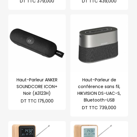
DT TTC
379,000
DT TTC
439,000
Haut-Parleur ANKER
Haut-Parleur de
SOUNDCORE ICON+
conférence sans fil,
Noir (A3123H)
HIKVISION DS-UAC-S,
Bluetooth-USB
DT TTC
175,000
DT TTC
739,000