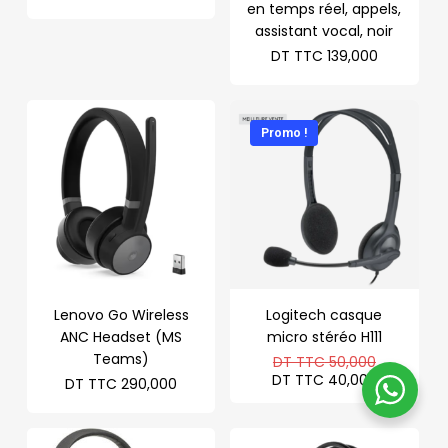
en temps réel, appels,
assistant vocal, noir
DT TTC
139,000
Promo !
Lenovo Go Wireless
Logitech casque
ANC Headset (MS
micro stéréo H111
Teams)
Le
DT TTC
50,000
prix
Le
DT TTC
40,000
DT TTC
290,000
initial
prix
était :
actuel
DT
est :
TTC 50,0
DT