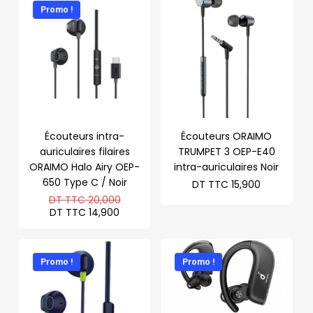
Promo !
Écouteurs intra-
Écouteurs ORAIMO
auriculaires filaires
TRUMPET 3 OEP-E40
ORAIMO Halo Airy OEP-
intra-auriculaires Noir
650 Type C / Noir
DT TTC
15,900
Le
DT TTC
20,000
prix
Le
DT TTC
14,900
initial
prix
était :
actuel
DT
est :
TTC 20,000.
DT
Promo !
Promo !
TTC 14,900.