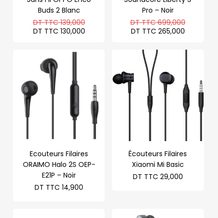
Buds 2 Blanc
Pro – Noir
Le
Le
DT TTC
139,000
DT TTC
699,000
prix
prix
Le
Le
DT TTC
130,000
DT TTC
265,000
initial
initial
prix
prix
était :
était :
actuel
actuel
DT
DT
est :
est :
TTC 139,000.
TTC 699
DT
DT
TTC 130,000.
TTC 265
Ecouteurs Filaires
Écouteurs Filaires
ORAIMO Halo 2S OEP-
Xiaomi Mi Basic
E21P – Noir
DT TTC
29,000
DT TTC
14,900