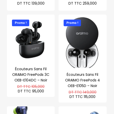
DT TTC
139,000
DT TTC
259,000
Promo !
Promo !
Écouteurs Sans Fil
ORAIMO FreePods 3C
Écouteurs Sans Fil
OEB-E104DC – Noir
ORAIMO FreePods 4
Le
OEB-E105D – Noir
DT TTC
105,000
prix
Le
DT TTC
95,000
Le
DT TTC
149,000
initial
prix
prix
Le
DT TTC
115,000
était :
actuel
initial
prix
DT
est :
était :
actuel
TTC 105,000.
DT
DT
est :
TTC 95,000.
TTC 149,
DT