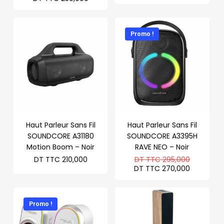
initial
prix
était :
actuel
DT
est :
TTC 499,000.
DT
Promo !
TTC 250,000.
Haut Parleur Sans Fil
Haut Parleur Sans Fil
SOUNDCORE A31180
SOUNDCORE A3395H
Motion Boom – Noir
RAVE NEO – Noir
Le
DT TTC
210,000
DT TTC
295,000
prix
Le
DT TTC
270,000
initial
prix
était :
actuel
DT
est :
TTC 295
DT
Promo !
TTC 270