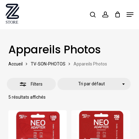
Skip
Men
search
account
Close
to
Close
Filters
main
Menu
content
Appareils Photos
Accueil
TV-SON-PHOTOS
Appareils Photos
Tri par défaut
Filters
5 résultats affichés