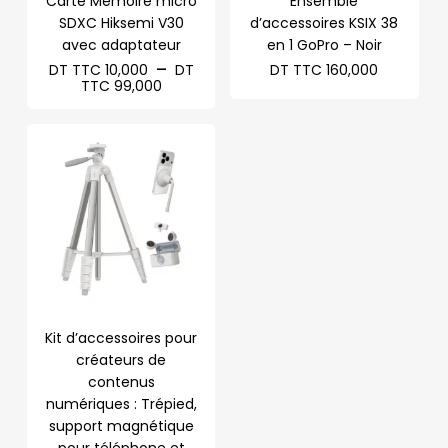
Carte Mémoire micro
Ensemble
SDXC Hiksemi V30
d’accessoires KSIX 38
avec adaptateur
en 1 GoPro – Noir
–
DT TTC
10,000
DT
DT TTC
160,000
Plage
TTC
99,000
de
prix :
DT
TTC 10,000
à
DT
TTC 99,000
Kit d’accessoires pour
créateurs de
contenus
numériques : Trépied,
support magnétique