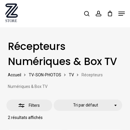
Skip
Men
search
account
Close
to
Close
Filters
main
Menu
content
Récepteurs
Numériques & Box TV
Accueil
TV-SON-PHOTOS
TV
Récepteurs
Numériques & Box TV
Tri par défaut
Filters
2 résultats affichés