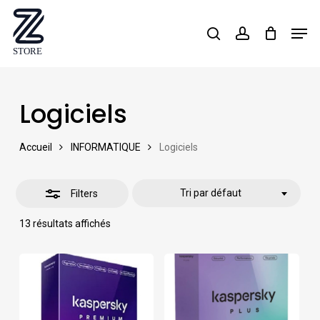
Skip
Men
search
account
Close
to
Close
Filters
main
Menu
content
Logiciels
Accueil
INFORMATIQUE
Logiciels
Tri par défaut
Filters
13 résultats affichés