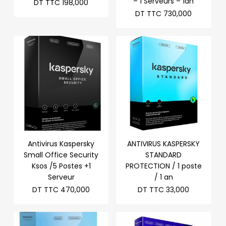
– 1 Serveurs – 1an
DT TTC
198,000
DT TTC
730,000
Antivirus Kaspersky
ANTIVIRUS KASPERSKY
Small Office Security
STANDARD
Ksos /5 Postes +1
PROTECTION / 1 poste
Serveur
/ 1 an
DT TTC
470,000
DT TTC
33,000