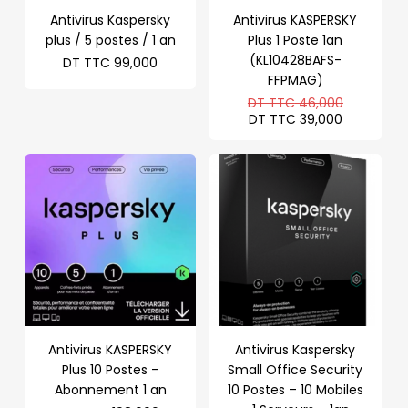
Antivirus Kaspersky
Antivirus KASPERSKY
plus / 5 postes / 1 an
Plus 1 Poste 1an
(KL10428BAFS-
DT TTC
99,000
FFPMAG)
Le
DT TTC
46,000
prix
Le
DT TTC
39,000
initial
prix
était :
actuel
DT
est :
TTC 46,0
DT
TTC 39,0
Antivirus KASPERSKY
Antivirus Kaspersky
Plus 10 Postes –
Small Office Security
Abonnement 1 an
10 Postes – 10 Mobiles