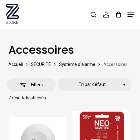
Skip
Men
search
account
Close
to
Close
Filters
main
Menu
content
Accessoires
Accueil
SÉCURITÉ
Système d'alarme
Accessoires
Tri par défaut
Filters
7 résultats affichés