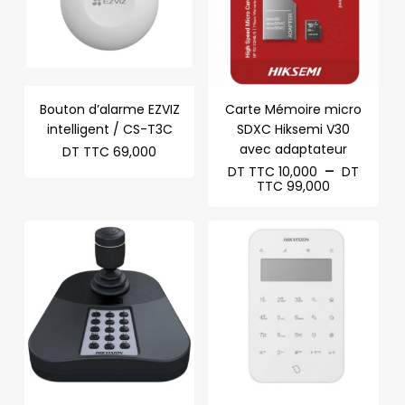
Bouton d’alarme EZVIZ
Carte Mémoire micro
intelligent / CS-T3C
SDXC Hiksemi V30
avec adaptateur
DT TTC
69,000
–
DT TTC
10,000
DT
Plage
TTC
99,000
de
prix :
DT
TTC 10,00
à
DT
TTC 99,00