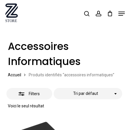
Skip
Men
search
account
Close
to
Close
Filters
main
Menu
content
Accessoires
Informatiques
Accueil
Produits identifiés “accessoires informatiques”
Tri par défaut
Filters
Voici le seul résultat