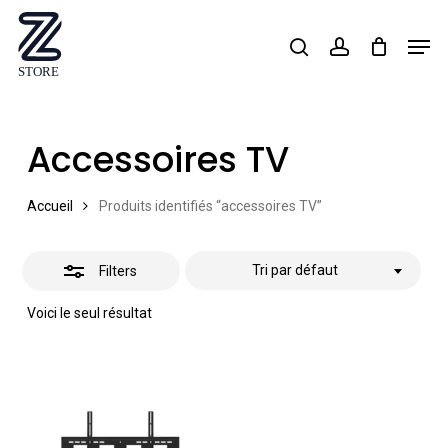
Skip
Men
search
account
Close
to
Close
Filters
main
Menu
content
Accessoires TV
Accueil
Produits identifiés “accessoires TV”
Tri par défaut
Filters
Voici le seul résultat