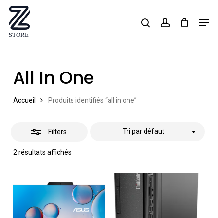
Skip
Men
search
account
Close
to
Close
Filters
main
Menu
content
All In One
Accueil
Produits identifiés “all in one”
Tri par défaut
Filters
2 résultats affichés