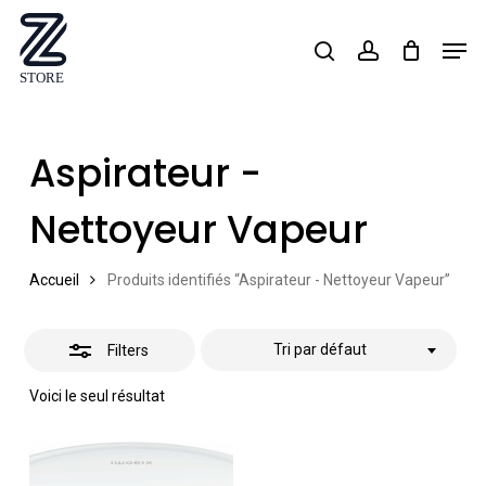
Skip
Men
search
account
Close
to
Close
Filters
main
Menu
content
Aspirateur -
Nettoyeur Vapeur
Accueil
Produits identifiés “Aspirateur - Nettoyeur Vapeur”
Tri par défaut
Filters
Voici le seul résultat