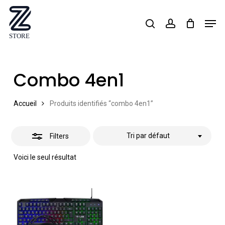
Skip
Men
search
account
Close
to
Close
Filters
main
Menu
content
Combo 4en1
Accueil
Produits identifiés “combo 4en1”
Tri par défaut
Filters
Voici le seul résultat