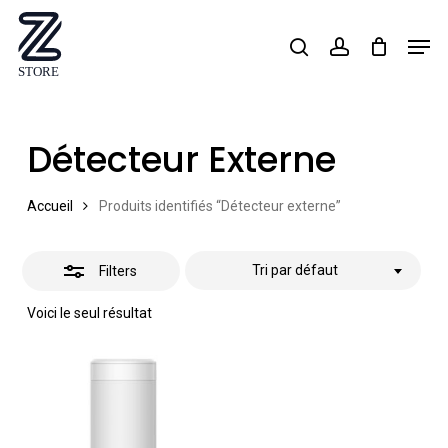
Skip
Men
search
account
Close
to
Close
Filters
main
Menu
content
Détecteur Externe
Accueil
Produits identifiés “Détecteur externe”
Tri par défaut
Filters
Voici le seul résultat