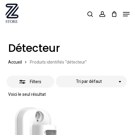
Skip
Men
search
account
Close
to
Close
Filters
main
Menu
content
Détecteur
Accueil
Produits identifiés “détecteur”
Tri par défaut
Filters
Voici le seul résultat