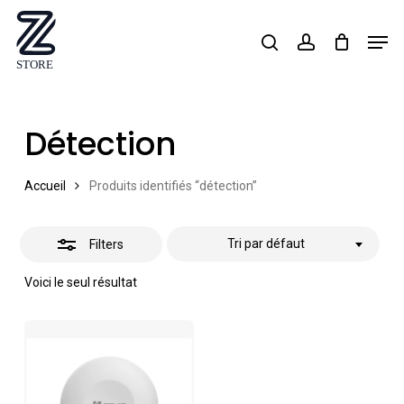
Skip
Men
search
account
Close
to
Close
Filters
main
Menu
content
Détection
Accueil
Produits identifiés “détection”
Tri par défaut
Filters
Voici le seul résultat