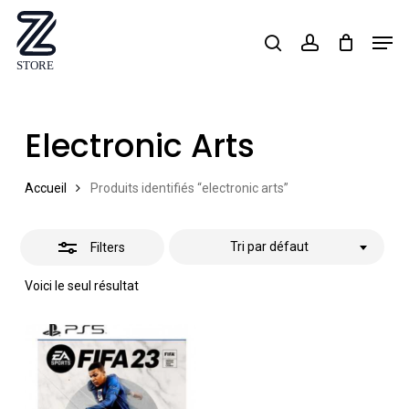
Skip
Men
search
account
Close
to
Close
Filters
main
Menu
content
Electronic Arts
Accueil
Produits identifiés “electronic arts”
Tri par défaut
Filters
Voici le seul résultat