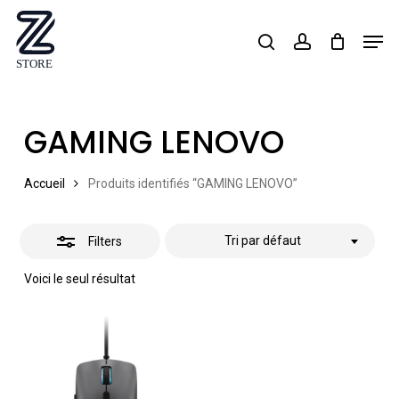
Skip
Men
search
account
Close
to
Close
Filters
main
Menu
content
GAMING LENOVO
Accueil
Produits identifiés “GAMING LENOVO”
Tri par défaut
Filters
Voici le seul résultat