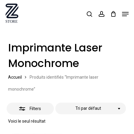
Skip
Men
search
account
Close
to
Close
Filters
main
Menu
content
Imprimante Laser
Monochrome
Accueil
Produits identifiés “Imprimante laser
monochrome”
Tri par défaut
Filters
Voici le seul résultat