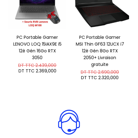
PC Portable Gamer
PC Portable Gamer
LENOVO LOQ 15IAX9E i5
MSI Thin GF63 12UCX i7
12è Gén 16Go RTX
12è Gén 8Go RTX
3050
2050+ Livraison
Le
gratuite
DT TTC
2.439,000
prix
Le
DT TTC
2.369,000
Le
DT TTC
2.690,000
initial
prix
prix
Le
DT TTC
2.320,000
était :
actuel
initial
prix
DT
est :
était :
actuel
TTC 2.439,000.
DT
DT
est :
TTC 2.369,000.
TTC 2.6
DT
TTC 2.3