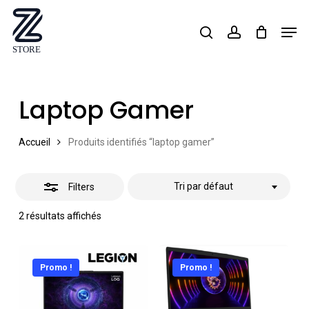
Skip
Men
search
account
Close
to
Close
Filters
main
Menu
content
Laptop Gamer
Accueil
Produits identifiés “laptop gamer”
Tri par défaut
Filters
2 résultats affichés
Promo !
Promo !