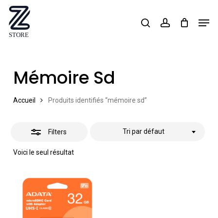
Skip
Men
search
account
Close
to
Close
Filters
main
Menu
content
Mémoire Sd
Accueil
Produits identifiés “mémoire sd”
Tri par défaut
Filters
Voici le seul résultat