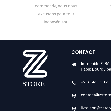
commande, nous nous
excusons pour tout
inconvénient.
CONTACT
Immeuble El Béc
Habib Bourguiba
+216 94 130 4
contact@zstore
livraison@zstor