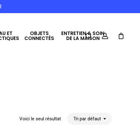
E
AU ET
OBJETS
ENTRETIEN & SOIN
search
account
CTIQUES
CONNECTÉS
DE LA MAISON
Voici le seul résultat
Tri par défaut