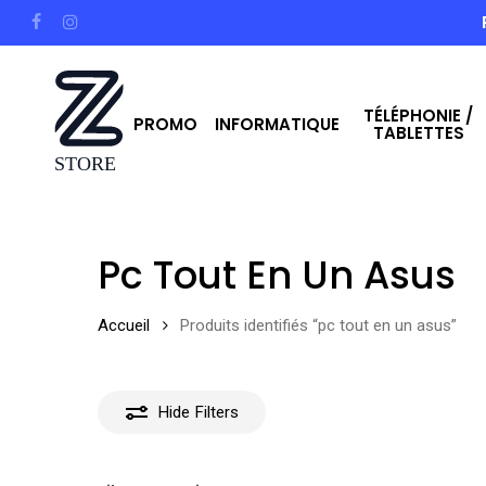
Skip
facebook
instagram
to
main
TÉLÉPHONIE /
content
PROMO
INFORMATIQUE
TABLETTES
Hit enter to search or ESC to close
Pc Tout En Un Asus
Accueil
Produits identifiés “pc tout en un asus”
Hide
Filters