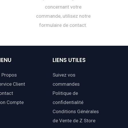
concernant votre
commande, utilisez notre
formulaire de contact.
ENU
LIENS
UTILES
 Propos
Suivez vos
ervice Client
commandes
ontact
Politique de
on Compte
confidentialité
Conditions Générales
de Vente de Z Store