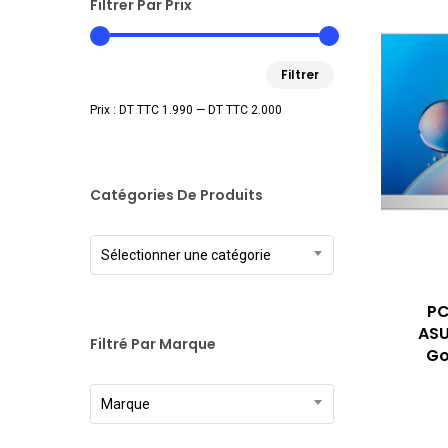
Filtrer Par Prix
Prix
Prix
Filtrer
min
max
Prix :
DT TTC 1.990
—
DT TTC 2.000
Catégories De Produits
Sélectionner une catégorie
PC
ASU
Filtré Par Marque
Go
Marque