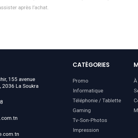
assister après l’achat.
CATÉGORIES
M
hir, 155 avenue
Promo
À
, 2036 La Soukra
Informatique
S
Téléphonie / Tablette
C
18
Gaming
M
.com.tn
Tv-Son-Photos
Impression
e.com.tn