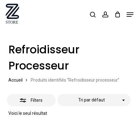
Skip
Men
search
account
Close
to
Close
Filters
main
Menu
content
Refroidisseur
Processeur
Accueil
Produits identifiés “Refroidisseur processeur”
Tri par défaut
Filters
Voici le seul résultat