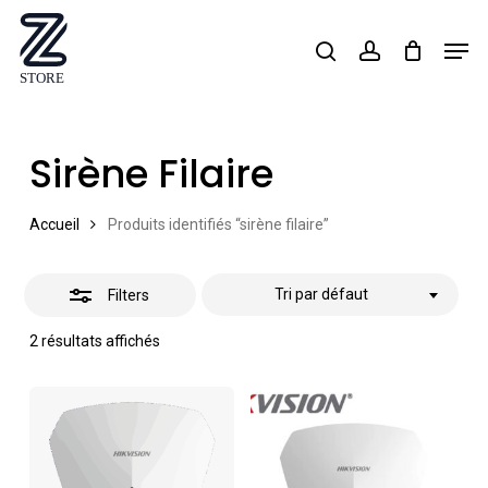
Skip
Men
search
account
Close
to
Close
Filters
main
Menu
content
Sirène Filaire
Accueil
Produits identifiés “sirène filaire”
Tri par défaut
Filters
2 résultats affichés