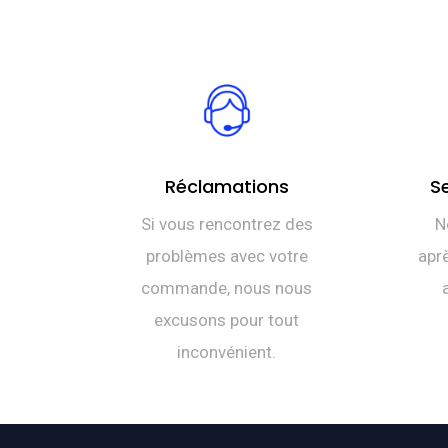
Réclamations
S
Si vous rencontrez des
N
problèmes avec votre
aprè
commande, nous nous
excusons pour tout
inconvénient.