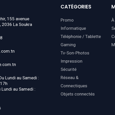
CATÉGORIES
M
hir, 155 avenue
Promo
À
, 2036 La Soukra
Informatique
S
Téléphonie / Tablette
C
18
Gaming
M
.com.tn
Tv-Son-Photos
Impression
e.com.tn
Sécurité
Réseau &
 Du Lundi au Samedi :
-17h
Connectiques
u Lundi au Samedi :
Objets connectés
é