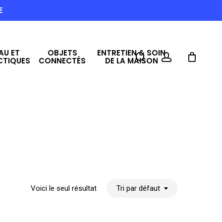
E
AU ET
OBJETS
ENTRETIEN & SOIN
search
account
CTIQUES
CONNECTÉS
DE LA MAISON
Voici le seul résultat
Tri par défaut