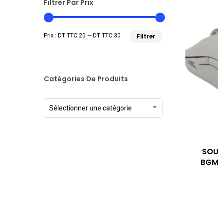
Filtrer Par Prix
Prix
Prix
Prix :
DT TTC 20
—
DT TTC 30
Filtrer
min
max
Catégories De Produits
Sélectionner une catégorie
SOU
BGM