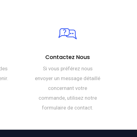
Contactez Nous
des
Si vous préférez nous
nir.
envoyer un message détaillé
concernant votre
commande, utilisez notre
formulaire de contact.