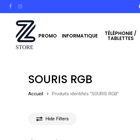
Skip
facebook
instagram
to
main
TÉLÉPHONIE /
content
PROMO
INFORMATIQUE
TABLETTES
Hit enter to search or ESC to close
SOURIS RGB
Accueil
Produits identifiés “SOURIS RGB”
Hide
Filters