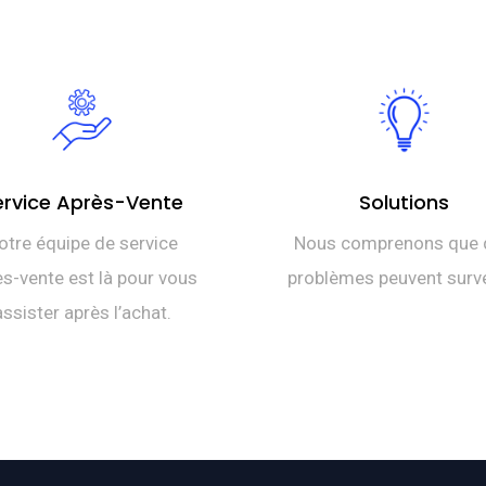
ervice Après-Vente
Solutions
otre équipe de service
Nous comprenons que 
s-vente est là pour vous
problèmes peuvent surve
assister après l’achat.