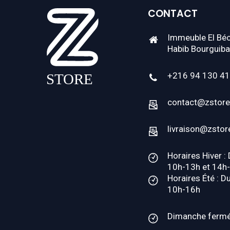
CONTACT
Immeuble El Béc
Habib Bourguiba
+216 94 130 4
contact@zstore
livraison@zstor
Horaires Hiver :
10h-13h et 14h
Horaires Été : D
10h-16h
Dimanche ferm