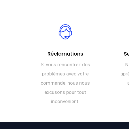
Réclamations
S
Si vous rencontrez des
N
problèmes avec votre
aprè
commande, nous nous
excusons pour tout
inconvénient.