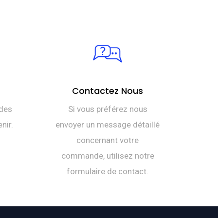
Contactez Nous
des
Si vous préférez nous
nir.
envoyer un message détaillé
concernant votre
commande, utilisez notre
formulaire de contact.