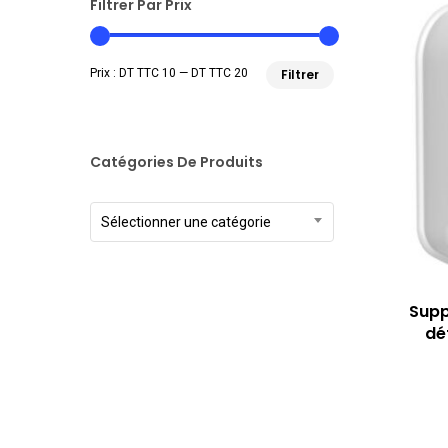
Filtrer Par Prix
Prix
Prix
Prix :
DT TTC 10
—
DT TTC 20
Filtrer
min
max
Catégories De Produits
Sélectionner une catégorie
Supp
dé