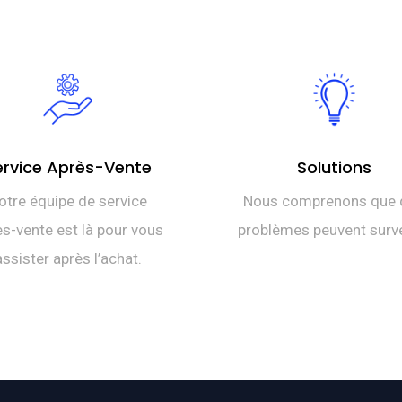
ervice Après-Vente
Solutions
otre équipe de service
Nous comprenons que 
s-vente est là pour vous
problèmes peuvent surve
assister après l’achat.