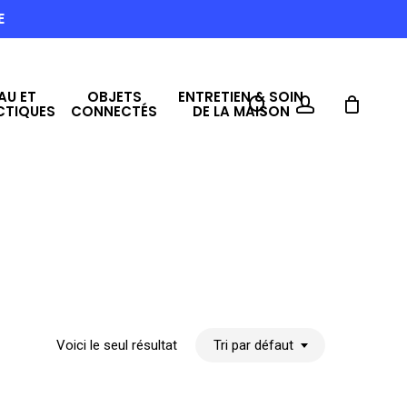
E
AU ET
OBJETS
ENTRETIEN & SOIN
search
account
CTIQUES
CONNECTÉS
DE LA MAISON
Voici le seul résultat
Tri par défaut