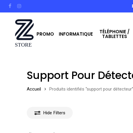
Skip
facebook
instagram
to
main
TÉLÉPHONIE /
content
PROMO
INFORMATIQUE
TABLETTES
Hit enter to search or ESC to close
Support Pour Détect
Accueil
Produits identifiés “support pour détecteur
Hide
Filters