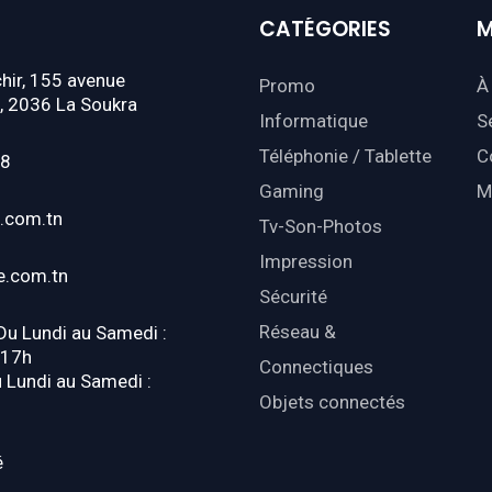
CATÉGORIES
M
hir, 155 avenue
Promo
À
, 2036 La Soukra
Informatique
S
Téléphonie / Tablette
C
18
Gaming
M
.com.tn
Tv-Son-Photos
Impression
e.com.tn
Sécurité
Réseau &
 Du Lundi au Samedi :
-17h
Connectiques
u Lundi au Samedi :
Objets connectés
é