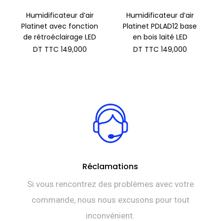
Humidificateur d’air
Humidificateur d’air
Platinet avec fonction
Platinet PDLAD12 base
de rétroéclairage LED
en bois laité LED
DT TTC
149,000
DT TTC
149,000
Réclamations
Si vous rencontrez des problèmes avec votre
commande, nous nous excusons pour tout
inconvénient.