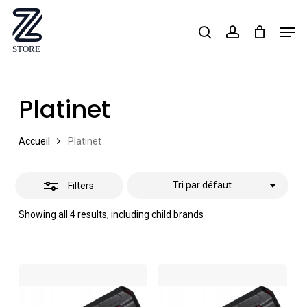
Skip
Men
search
account
Close
to
Close
Filters
main
Menu
content
Platinet
Accueil
Platinet
Tri par défaut
Filters
Showing all 4 results, including child brands