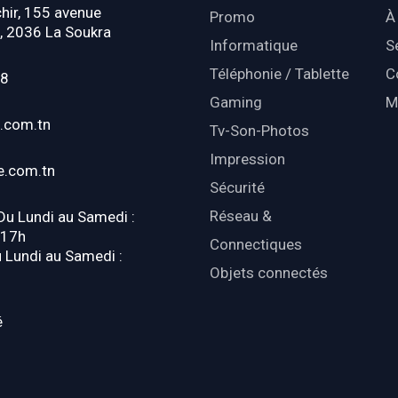
hir, 155 avenue
Promo
À
, 2036 La Soukra
Informatique
S
Téléphonie / Tablette
C
18
Gaming
M
.com.tn
Tv-Son-Photos
Impression
e.com.tn
Sécurité
Réseau &
 Du Lundi au Samedi :
-17h
Connectiques
u Lundi au Samedi :
Objets connectés
é