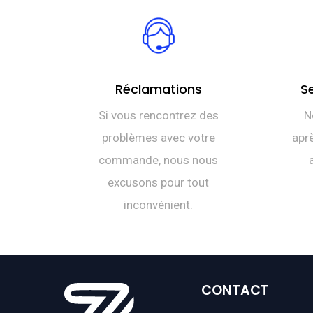
Réclamations
S
Si vous rencontrez des
N
problèmes avec votre
aprè
commande, nous nous
excusons pour tout
inconvénient.
CONTACT