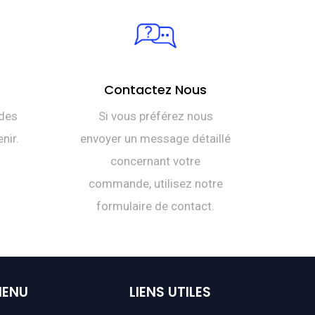
Contactez Nous
des
Si vous préférez nous
nir.
envoyer un message détaillé
concernant votre
commande, utilisez notre
formulaire de contact.
ENU
LIENS
UTILES