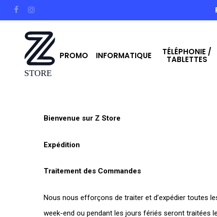
Skip
facebook
instagram
to
main
TÉLÉPHONIE /
content
PROMO
INFORMATIQUE
TABLETTES
Hit enter to search or ESC to close
Bienvenue sur Z Store
Expédition
Traitement des Commandes
Nous nous efforçons de traiter et d’expédier toutes
week-end ou pendant les jours fériés seront traitées le