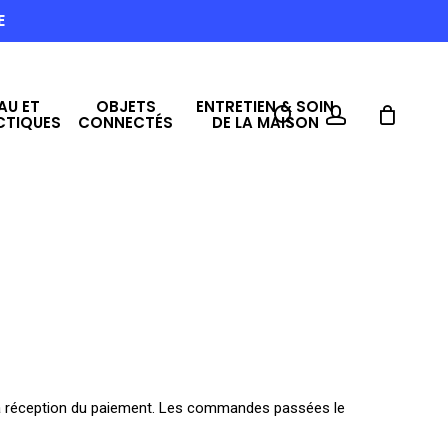
E
AU ET
OBJETS
ENTRETIEN & SOIN
search
account
CTIQUES
CONNECTÉS
DE LA MAISON
la réception du paiement. Les commandes passées le