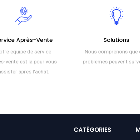
ervice Après-Vente
Solutions
otre équipe de service
Nous comprenons que 
s-vente est là pour vous
problèmes peuvent surve
assister après l’achat.
CATÉGORIES
M