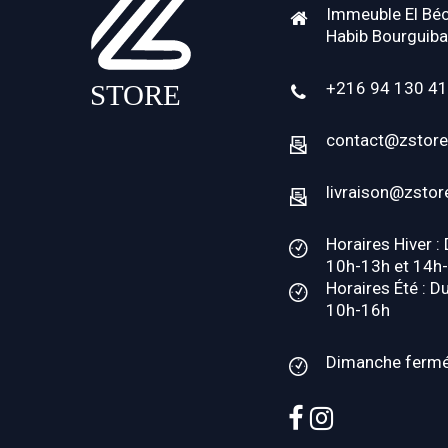
Immeuble El Béc
Habib Bourguiba
+216 94 130 4
contact@zstore
livraison@zstor
Horaires Hiver :
10h-13h et 14h
Horaires Été : D
10h-16h
Dimanche ferm
facebook
instagram