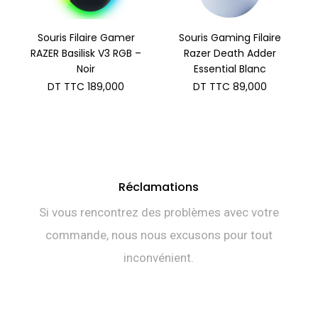
Souris Filaire Gamer
Souris Gaming Filaire
RAZER Basilisk V3 RGB –
Razer Death Adder
Noir
Essential Blanc
DT TTC
189,000
DT TTC
89,000
Réclamations
Si vous rencontrez des problèmes avec votre
commande, nous nous excusons pour tout
inconvénient.