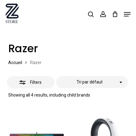
Skip
Men
search
account
Close
to
Close
Filters
main
Menu
content
Razer
Accueil
Razer
Tri par défaut
Filters
Showing all 4 results, including child brands