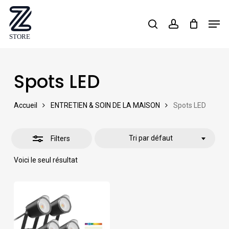
Skip
Men
search
account
Close
to
Close
Filters
main
Menu
content
Spots LED
Accueil
ENTRETIEN & SOIN DE LA MAISON
Spots LED
Tri par défaut
Filters
Voici le seul résultat