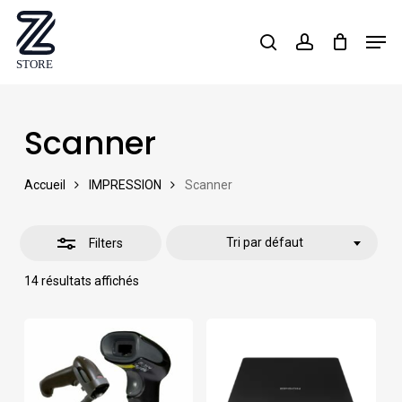
Skip
Men
search
account
Close
to
Close
Filters
main
Menu
content
Scanner
Accueil
IMPRESSION
Scanner
Tri par défaut
Filters
14 résultats affichés