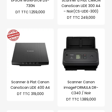
EPSON WorkForce DS-
Scanner à Plat CANON
730N
CanoScan LiDE 300 A4
– Noir(CS-LIDE-300)
DT TTC
1.259,000
DT TTC
249,000
Scanner à Plat Canon
Scanner Canon
CanoScan LiDE 400 A4
imageFORMULA DR-
C340 / Noir
DT TTC
319,000
DT TTC
1.389,000