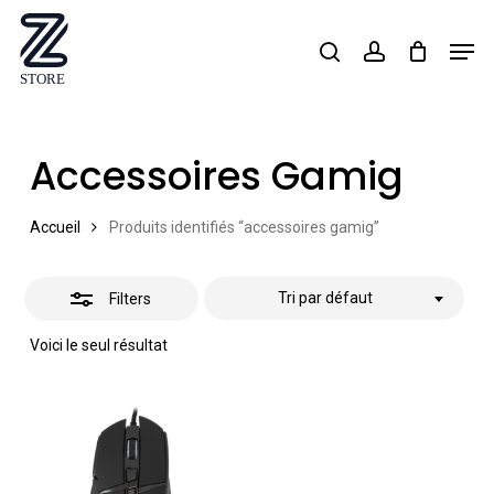
Skip
Men
search
account
Close
to
Close
Filters
main
Menu
content
Accessoires Gamig
Accueil
Produits identifiés “accessoires gamig”
Tri par défaut
Filters
Voici le seul résultat