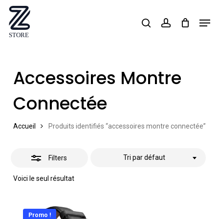
Skip
Men
search
account
Close
to
Close
Filters
main
Menu
content
Accessoires Montre
Connectée
Accueil
Produits identifiés “accessoires montre connectée”
Tri par défaut
Filters
Voici le seul résultat
Promo !