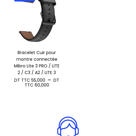
Bracelet Cuir pour
montre connectée
Mibro Lite 3 PRO / LITE
2 / C3 / A2 / LITE 3
–
DT TTC
55,000
DT
Plage
TTC
60,000
de
prix :
DT
TTC 55,000
à
DT
TTC 60,000