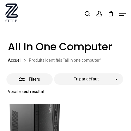
Skip
Men
search
account
Close
to
Close
Filters
main
Menu
content
All In One Computer
Accueil
Produits identifiés “all in one computer”
Tri par défaut
Filters
Voici le seul résultat