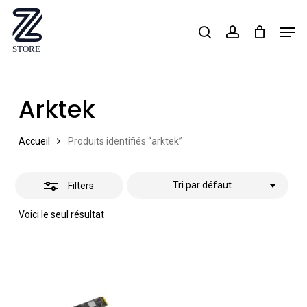
Skip
Men
search
account
Close
to
Close
Filters
main
Menu
content
Arktek
Accueil
Produits identifiés “arktek”
Tri par défaut
Filters
Voici le seul résultat