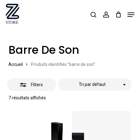
Skip
Men
search
account
Close
to
Close
Filters
main
Menu
content
Barre De Son
Accueil
Produits identifiés “barre de son”
Tri par défaut
Filters
7 résultats affichés