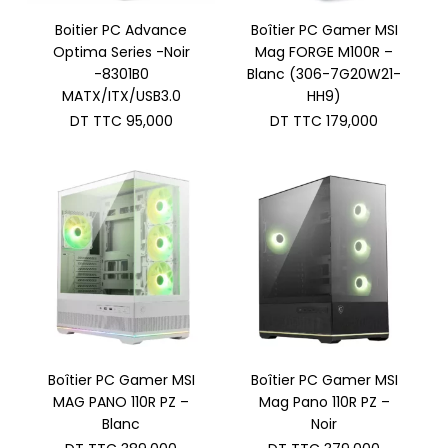
Boitier PC Advance
Boîtier PC Gamer MSI
Optima Series -Noir
Mag FORGE M100R –
-8301B0
Blanc (306-7G20W21-
MATX/ITX/USB3.0
HH9)
DT TTC
95,000
DT TTC
179,000
Boîtier PC Gamer MSI
Boîtier PC Gamer MSI
MAG PANO 110R PZ –
Mag Pano 110R PZ –
Blanc
Noir