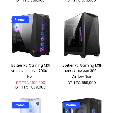
DT TTC
389,000
DT TTC
379,000
Promo !
Boîtier Pc Gaming MSI
Boîtier Pc Gaming MSI
MEG PROSPECT 700R –
MPG GUNGNIR 300P
Noir
Airflow Noir
Le
DT TTC
1.109,000
DT TTC
659,000
prix
Le
DT TTC
1.079,000
initial
prix
était :
actuel
DT
est :
TTC 1.109,000.
DT
Promo !
Promo !
TTC 1.079,000.