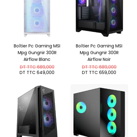
Boîtier Pc Gaming MSI
Boîtier Pc Gaming MSI
Mpg Gungnir 300R
Mpg Gungnir 300R
Airflow Blanc
Airflow Noir
Le
Le
DT TTC
689,000
DT TTC
689,000
prix
prix
Le
Le
DT TTC
649,000
DT TTC
659,000
initial
initial
prix
prix
était :
était :
actuel
actuel
DT
DT
est :
est :
TTC 689,000.
TTC 689
DT
DT
TTC 649,000.
TTC 659