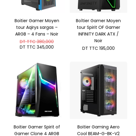
Boitier Gamer Moyen
Boîtier Gamer Moyen
tour Aqirys sargas –
tour Spirit OF Gamer
ARGB – 4 Fans – Noir
INFINITY DARK ATX /
Le
Noir
DT TTC
380,000
prix
Le
DT TTC
345,000
DT TTC
195,000
initial
prix
était :
actuel
DT
est :
TTC 380,000.
DT
TTC 345,000.
Boitier Gamer Spirit of
Boitier Gaming Aero
Gamer Clone 4 ARGB
Cool BEAM-G-BK-V2