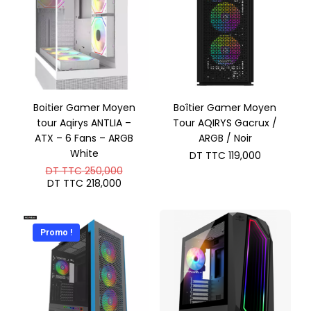
Boitier Gamer Moyen
Boîtier Gamer Moyen
tour Aqirys ANTLIA –
Tour AQIRYS Gacrux /
ATX – 6 Fans – ARGB
ARGB / Noir
White
DT TTC
119,000
Le
DT TTC
250,000
prix
Le
DT TTC
218,000
initial
prix
était :
actuel
DT
est :
TTC 250,000.
DT
Promo !
TTC 218,000.