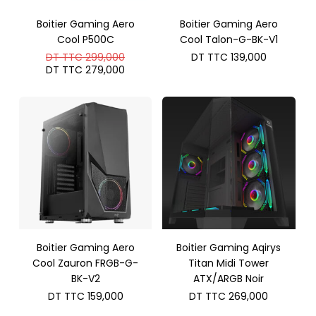
Boitier Gaming Aero
Boitier Gaming Aero
Cool P500C
Cool Talon-G-BK-V1
Le
DT TTC
299,000
DT TTC
139,000
prix
Le
DT TTC
279,000
initial
prix
était :
actuel
DT
est :
TTC 299,000.
DT
TTC 279,000.
Boitier Gaming Aero
Boitier Gaming Aqirys
Cool Zauron FRGB-G-
Titan Midi Tower
BK-V2
ATX/ARGB Noir
DT TTC
159,000
DT TTC
269,000