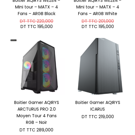
Boitier AQIRYS WEZEN –
Boitier AQIRYS WEZEN –
Mini tour – MATX – 4
Mini tour – MATX – 4
Fans – ARGB Black
Fans – ARGB White
Le
Le
DT TTC
220,000
DT TTC
201,000
prix
prix
Le
Le
DT TTC
195,000
DT TTC
195,000
initial
initial
prix
prix
était :
était :
actuel
actuel
DT
DT
est :
est :
TTC 220,000.
TTC 201,
DT
DT
TTC 195,000.
TTC 195,
Boitier Gamer AQIRYS
Boitier Gamer AQIRYS
ARCTURUS PRO 2.0
ICARUS
Moyen Tour 4 Fans
DT TTC
219,000
RGB – Noir
DT TTC
289,000