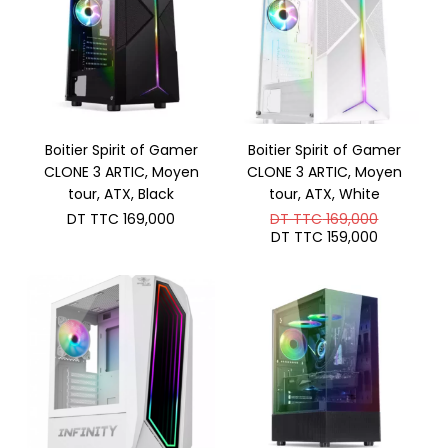
Boitier Spirit of Gamer
Boitier Spirit of Gamer
CLONE 3 ARTIC, Moyen
CLONE 3 ARTIC, Moyen
tour, ATX, Black
tour, ATX, White
Le
DT TTC
169,000
DT TTC
169,000
prix
Le
DT TTC
159,000
initial
prix
était :
actuel
DT
est :
TTC 169,
DT
TTC 159,