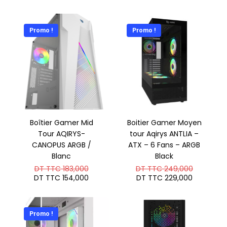
Promo !
Promo !
Boîtier Gamer Mid
Boitier Gamer Moyen
Tour AQIRYS-
tour Aqirys ANTLIA –
CANOPUS ARGB /
ATX – 6 Fans – ARGB
Blanc
Black
Le
Le
DT TTC
183,000
DT TTC
249,000
prix
prix
Le
Le
DT TTC
154,000
DT TTC
229,000
initial
initial
prix
prix
était :
était :
actuel
actuel
DT
DT
est :
est :
TTC 183,000.
TTC 249
DT
DT
Promo !
TTC 154,000.
TTC 229