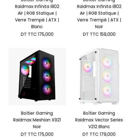
Raidmax Infinita i802
Raidmax Infinita i802
Air | RGB Statique |
Air | RGB Statique |
Verre Trempé | ATX |
Verre Trempé | ATX |
Blanc
Noir
DT TTC
175,000
DT TTC
159,000
Boîtier Gaming
Boîtier Gaming
Raidmax Meshian X921
Raidmax Vector Series
Noir
V212 Blanc
DT TTC
175,000
DT TTC
179,000