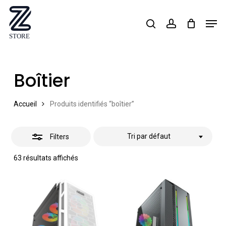
Skip
Men
search
account
Close
to
Close
Filters
main
Menu
content
Boîtier
Accueil
Produits identifiés “boîtier”
Tri par défaut
Filters
63 résultats affichés