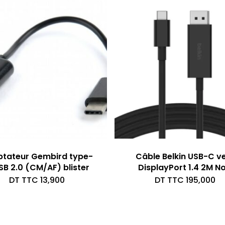
tateur Gembird type-
Câble Belkin USB-C v
SB 2.0 (CM/AF) blister
DisplayPort 1.4 2M No
DT TTC
13,900
DT TTC
195,000