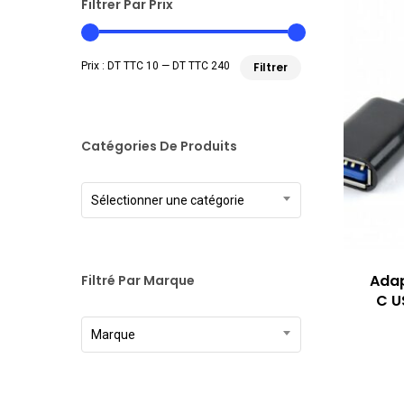
Filtrer Par Prix
Prix
Prix
Prix :
DT TTC 10
—
DT TTC 240
Filtrer
min
max
Catégories De Produits
Sélectionner une catégorie
Adap
Filtré Par Marque
C U
Marque