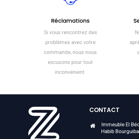
Réclamations
S
Si vous rencontrez des
N
problèmes avec votre
aprè
commande, nous nous
excusons pour tout
inconvénient.
CONTACT
Immeuble El Béc
Habib Bourguiba