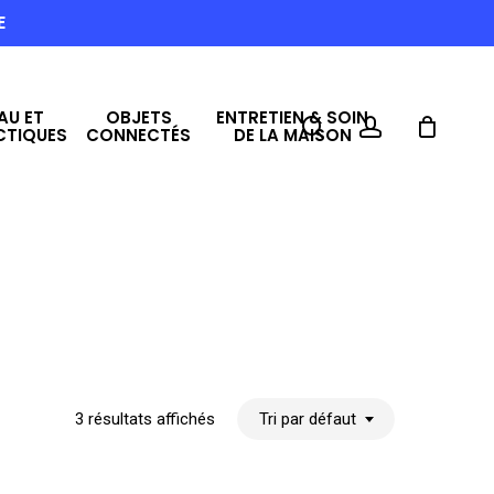
E
AU ET
OBJETS
ENTRETIEN & SOIN
search
account
CTIQUES
CONNECTÉS
DE LA MAISON
3 résultats affichés
Tri par défaut