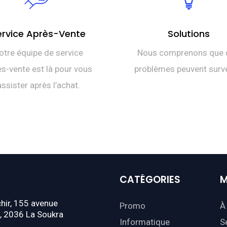
ervice Après-Vente
Solutions
otre équipe de service
Nous comprenons que 
s-vente est là pour vous
problèmes peuvent surve
assister après l’achat.
CATÉGORIES
M
hir, 155 avenue
Promo
À
, 2036 La Soukra
Informatique
S