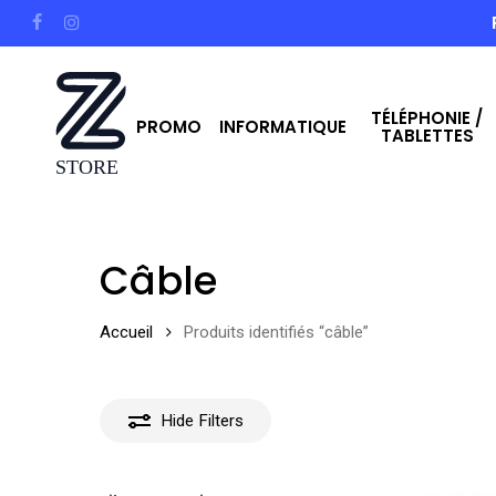
Skip
facebook
instagram
to
main
TÉLÉPHONIE /
content
PROMO
INFORMATIQUE
TABLETTES
Hit enter to search or ESC to close
Câble
Accueil
Produits identifiés “câble”
Hide
Filters