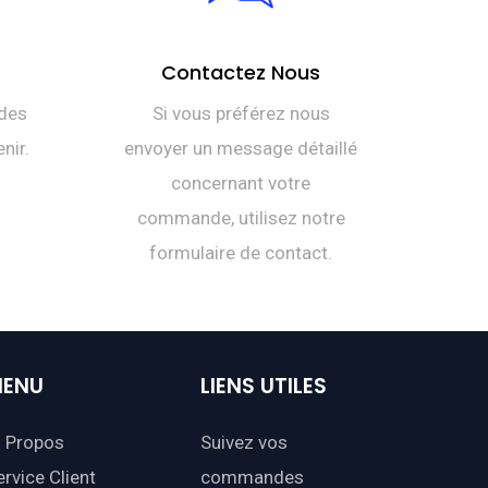
Contactez Nous
des
Si vous préférez nous
nir.
envoyer un message détaillé
concernant votre
commande, utilisez notre
formulaire de contact.
ENU
LIENS
UTILES
 Propos
Suivez vos
ervice Client
commandes