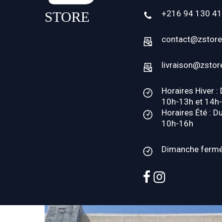
+216 94 130 4
contact@zstore
livraison@zstor
Horaires Hiver :
10h-13h et 14h
Horaires Été : D
10h-16h
Dimanche ferm
facebook
instagram