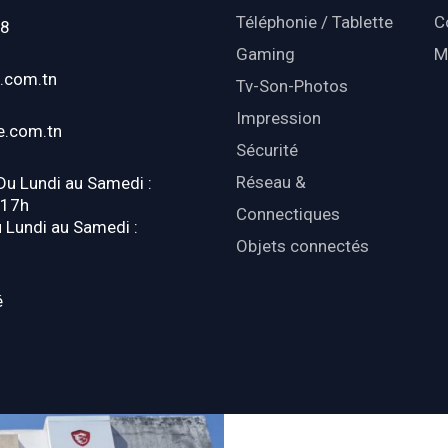
Téléphonie / Tablette
C
18
Gaming
M
.com.tn
Tv-Son-Photos
Impression
e.com.tn
Sécurité
Réseau &
 Du Lundi au Samedi :
-17h
Connectiques
u Lundi au Samedi :
Objets connectés
é