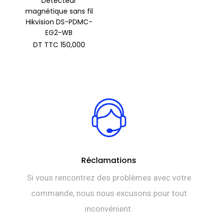
Détecteur
magnétique sans fil
Hikvision DS-PDMC-
EG2-WB
DT TTC
150,000
Réclamations
Si vous rencontrez des problèmes avec votre
commande, nous nous excusons pour tout
inconvénient.