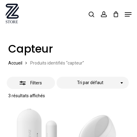
Skip
Men
search
account
Close
to
Close
Filters
main
Menu
content
Capteur
Accueil
Produits identifiés “capteur”
Tri par défaut
Filters
3 résultats affichés