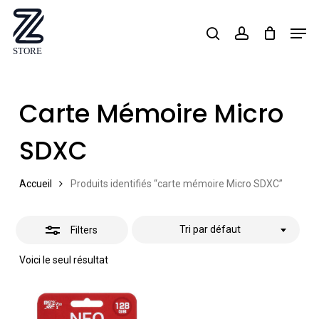
Skip
Men
search
account
Close
to
Close
Filters
main
Menu
content
Carte Mémoire Micro
SDXC
Accueil
Produits identifiés “carte mémoire Micro SDXC”
Tri par défaut
Filters
Voici le seul résultat